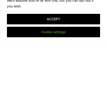
Schnell…
We\'ll assume you\'re ok with this, but you can opt-out if
you wish.
21. August 2020
ACCEPT
Cookie settings