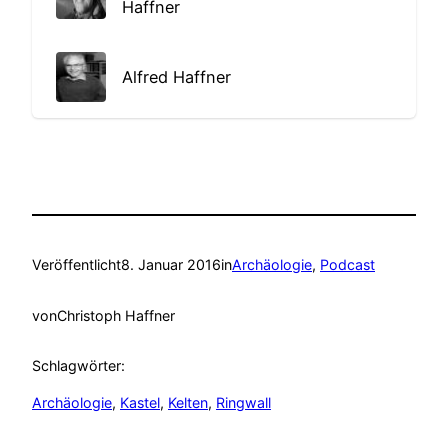
Haffner
Alfred Haffner
Veröffentlicht
8. Januar 2016
in
Archäologie
, 
Podcast
von
Christoph Haffner
Schlagwörter:
Archäologie
, 
Kastel
, 
Kelten
, 
Ringwall