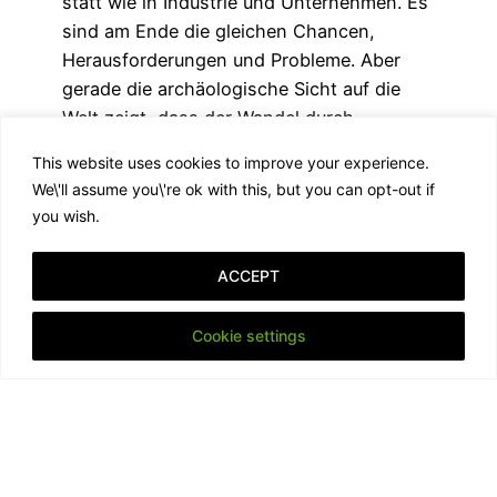
statt wie in Industrie und Unternehmen. Es
sind am Ende die gleichen Chancen,
Herausforderungen und Probleme. Aber
gerade die archäologische Sicht auf die
Welt zeigt, dass der Wandel durch
Innovation schon immer die treibende Kraft
This website uses cookies to improve your experience.
ist, welche die Entwicklung der Menschen
We\'ll assume you\'re ok with this, but you can opt-out if
befeuert. Nils Löwe, Gründer und…
you wish.
9. Juli 2018
ACCEPT
Cookie settings