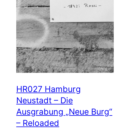
HR027 Hamburg
Neustadt – Die
Ausgrabung „Neue Burg“
– Reloaded