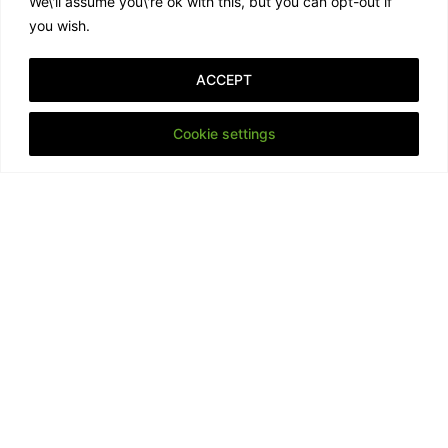
Schnell…
We\'ll assume you\'re ok with this, but you can opt-out if
you wish.
21. August 2020
ACCEPT
Cookie settings